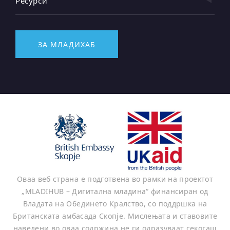
Ресурси
ЗА МЛАДИХАБ
Оваа веб страна е подготвена во рамки на проектот
„MLADIHUB – Дигитална младина“ финансиран од
Владата на Обединето Кралство, со поддршка на
Британската амбасада Скопје. Мислењата и ставовите
наведени во оваа содржина не ги одразуваат секогаш