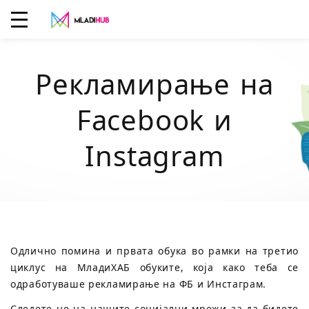
Рекламирање на
Facebook и
Instagram
Одлично помина и првата обука во рамки на третио
циклус на МладиХАБ обуките, која како теба се
одработуваше рекламирање на ФБ и Инстаграм.
Следете не на нашите социјални мрежи за да бидете