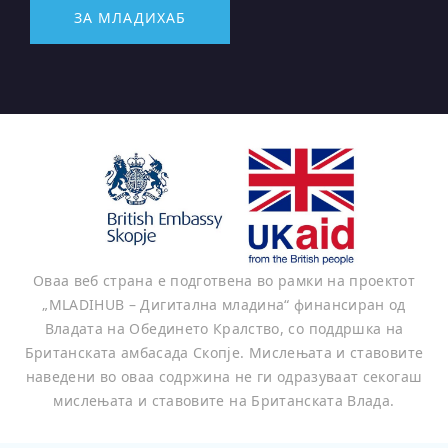
ЗА МЛАДИХАБ
Оваа веб страна е подготвена во рамки на проектот
„MLADIHUB – Дигитална младина“ финансиран од
Владата на Обединето Кралство, со поддршка на
Британската амбасада Скопје. Мислењата и ставовите
наведени во оваа содржина не ги одразуваат секогаш
мислењата и ставовите на Британската Влада.