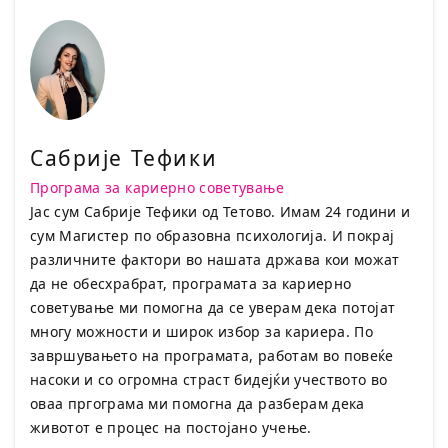
Сабрије Тефики
Програма за кариерно советување
Јас сум Сабрије Тефики од Тетово. Имам 24 години и
сум Магистер по образовна психологија. И покрај
различните фактори во нашата држава кои можат
да не обесхрабрат, програмата за кариерно
советување ми помогна да се уверам дека потојат
многу можности и широк избор за кариера. По
завршувањето на програмата, работам во повеќе
насоки и со огромна страст бидејќи учеството во
оваа пргограма ми помогна да разберам дека
животот е процес на постојано учење.