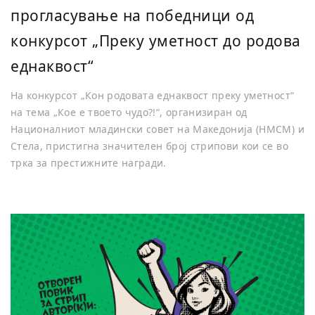
прогласување на победници од
конкурсот „Преку уметност до родова
еднаквост“
На конкурсот „Кон родовата еднаквост преку уметност“
на тема „Кое е твоето чудо?!“, организиран од
Националниот младински совет на Македонија (НМСМ) и
Стела, пристигна значителен број стрипови кои се во
трка за престижните награди.