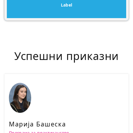
Label
Успешни приказни
Марија Башеска
Програма за практиканство