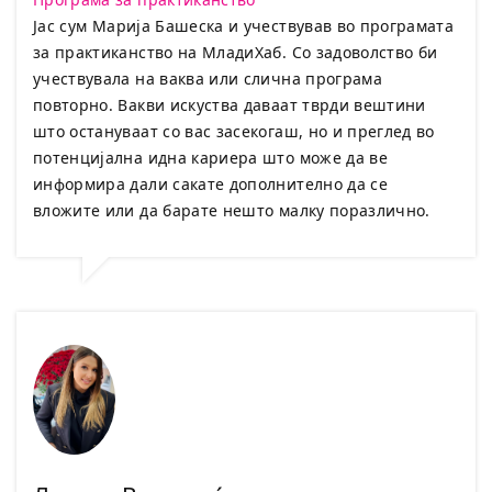
Јас сум Марија Башеска и учествував во програмата
за практиканство на МладиХаб. Со задоволство би
учествувала на ваква или слична програма
повторно. Вакви искуства даваат тврди вештини
што остануваат со вас засекогаш, но и преглед во
потенцијална идна кариера што може да ве
информира дали сакате дополнително да се
вложите или да барате нешто малку поразлично.