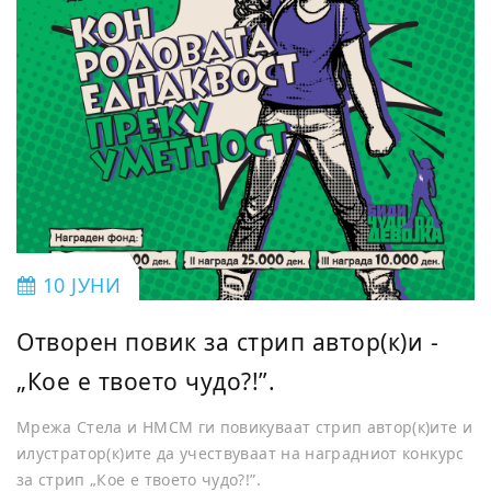
10 ЈУНИ
Отворен повик за стрип автор(к)и -
„Кое е твоето чудо?!”.
Мрежа Стела и НМСМ ги повикуваат стрип автор(к)ите и
илустратор(к)ите да учествуваат на наградниот конкурс
за стрип „Кое е твоето чудо?!”.