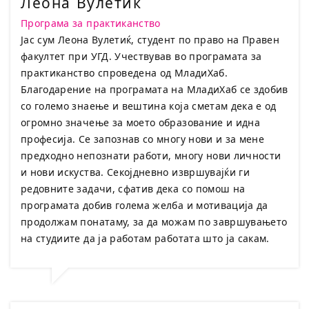
Леона Вулетиќ
Програма за практиканство
Јас сум Леона Вулетиќ, студент по право на Правен
факултет при УГД. Учествував во програмата за
практиканство спроведена од МладиХаб.
Благодарение на програмата на МладиХаб се здобив
со големо знаење и вештина која сметам дека е од
огромно значење за моето образование и идна
професија. Се запознав со многу нови и за мене
предходно непознати работи, многу нови личности
и нови искуства. Секојдневно извршувајќи ги
редовните задачи, сфатив дека со помош на
програмата добив голема желба и мотивација да
продолжам понатаму, за да можам по завршувањето
на студиите да ја работам работата што ја сакам.