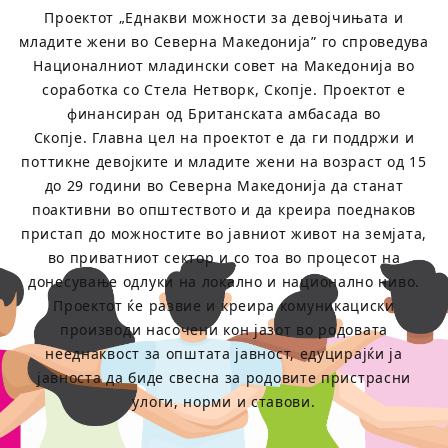
Проектот „Еднакви можности за девојчињата и
младите жени во Северна Македонија” го спроведува
Националниот младински совет на Македонија во
соработка со Стела Нетворк, Скопје. Проектот е
финансиран од Британската амбасада во
Скопје. Главна цел на проектот е да ги поддржи и
поттикне девојките и младите жени на возраст од 15
до 29 години во Северна Македонија да станат
поактивни во општеството и да креира поеднаков
пристап до можностите во јавниот живот на земјата,
во приватниот сектор и со тоа во процесот на
донесување одлуки на локално и национално ниво.
Проектот ќе развие и креира комуникациски
производи насочени кон јазот во родовата
нееднаквост за општата јавност, едуцирајќи ја
јавноста да биде свесна за родовите пристрасни
улоги, норми и ставови.