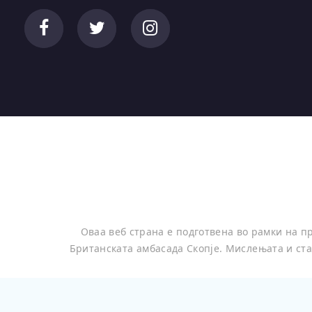
Оваа веб страна е подготвена во рамки на 
Британската амбасада Скопје. Мислењата и ста