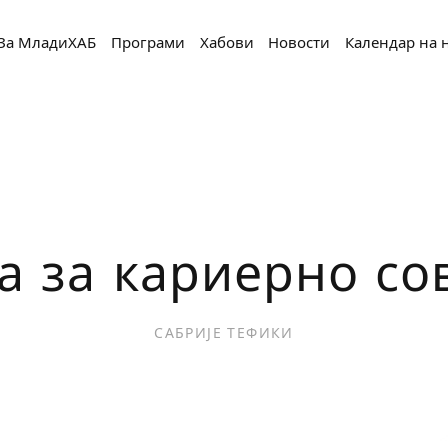
За МладиХАБ
Програми
Хабови
Новости
Календар на 
а за кариерно со
САБРИЈЕ ТЕФИКИ