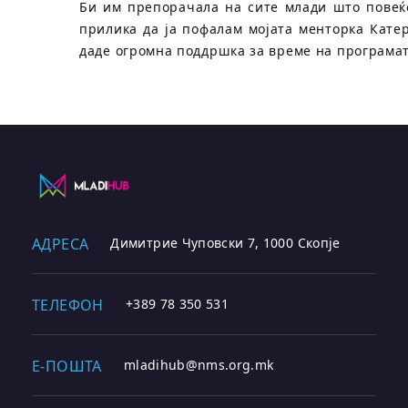
Би им препорачала на сите млади што повеќе
прилика да ја пофалам мојата менторка Кате
даде огромна поддршка за време на програма
АДРЕСА
Димитрие Чуповски 7, 1000 Скопје
ТЕЛЕФОН
+389 78 350 531
E-ПОШТА
mladihub@nms.org.mk