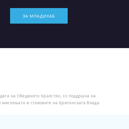
ЗА МЛАДИХАБ
дата на Обединето Кралство, со поддршка на
ш мислењата и ставовите на Британската Влада.