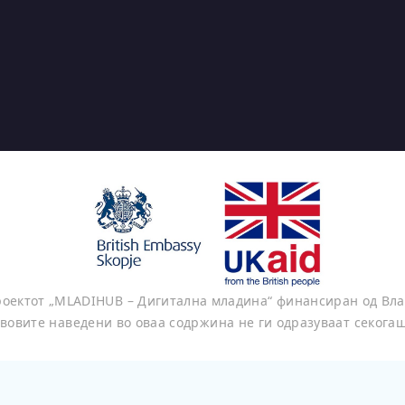
проектот „MLADIHUB – Дигитална младина“ финансиран од Вла
вовите наведени во оваа содржина не ги одразуваат секога