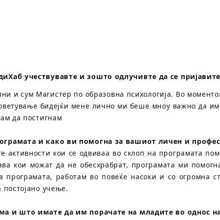
диХаб учествувавте и зошто одлучивте да се пријавит
дини и сум Магистер по образовна психологија. Во момент
советување бидејќи мене лично ми беше мноу важно да има
кам да постигнам
ограмата и како ви помогна за вашиот личен и профес
 активности кои се одвиваа во склоп на програмата пом
ва кои можат да не обесхрабрат, програмата ми помогна
 програмата, работам во повеќе насоки и со огромна ст
а постојано учење.
ма и што имате да им порачате на младите во однос н