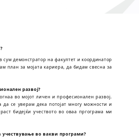
е?
ов сум демонстратор на факултет и координатор
м план за мојата кариера, да бидам свесна за
ионален развој?
огнаа во мојот личен и професионален развој.
 да се уверам дека потојат многу можности и
раст бидејќи учеството во оваа пргограма ми
а учествување во вакви програми?