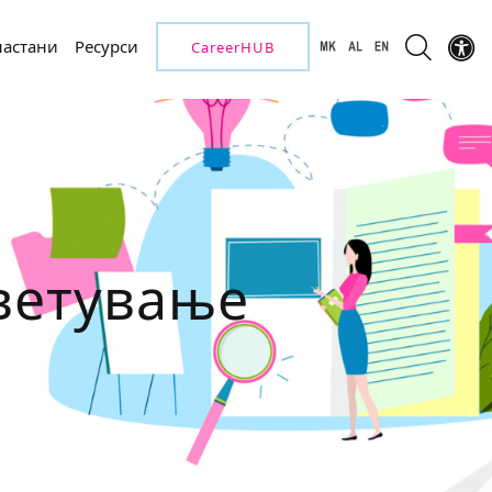
настани
Ресурси
CareerHUB
ветување