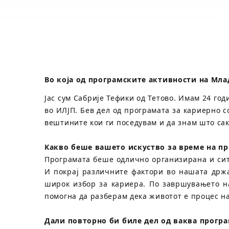
Во која од програмските активности на Мла
Јас сум Сабрије Тефики од Тетово. Имам 24 го
во ИЛЈП. Бев дел од програмата за кариерно 
вештините кои ги поседувам и да знам што са
Какво беше вашето искуство за време на пр
Програмата беше одлично организирана и сите
И покрај различните фактори во нашата држа
широк избор за кариера. По завршувањето на
помогна да разберам дека животот е процес н
Дали повторно би биле дел од ваква програ