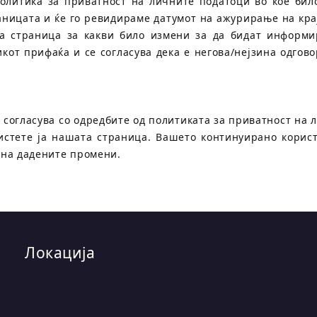
олитика за приватност на личните податоци во кое било
аницата и ќе го ревидираме датумот на ажурирање на кр
аа страница за какви било измени за да бидат информ
от прифаќа и се согласува дека е негова/нејзина одгов
 согласува со одредбите од политиката за приватност на 
ристете ја нашата страница. Вашето континуирано корис
 на дадените промени.
Локација