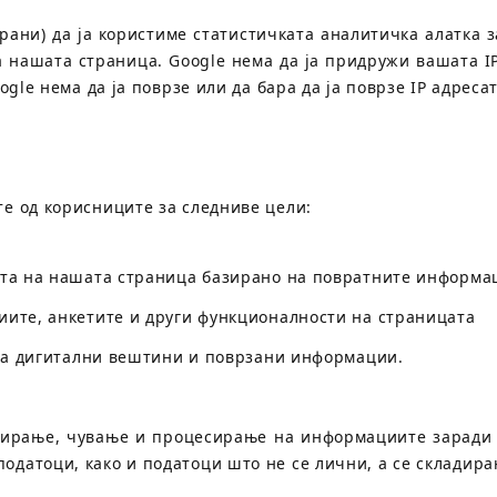
трани) да ја користиме статистичката аналитичка алатка 
 нашата страница. Google нема да ја придружи вашата IP
ogle нема да ја поврзе или да бара да ја поврзе IP адреса
е од корисниците за следниве цели:
ата на нашата страница базирано на повратните информац
ите, анкетите и други функционалности на страницата
 за дигитални вештини и поврзани информации.
ирање, чување и процесирање на информациите заради 
датоци, како и податоци што не се лични, а се складира