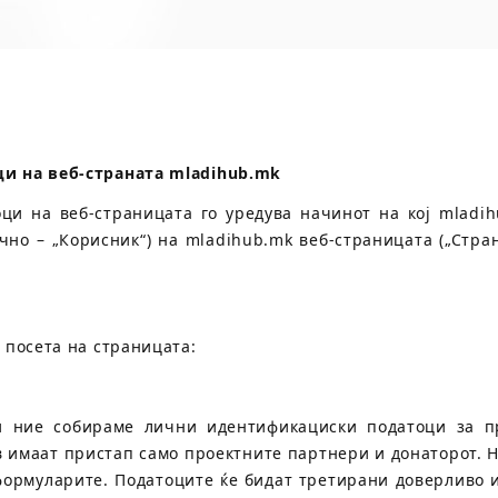
ци на веб-страната
mladihub.mk
ци на веб-страницата го уредува начинот на кој mladih
но – „Корисник“) на mladihub.mk веб-страницата („Стран
 посета на страницата:
и ние собираме лични идентификациски податоци за пр
ив имаат пристап само проектните партнери и донаторот. 
 формуларите. Податоците ќе бидат третирани доверливо 