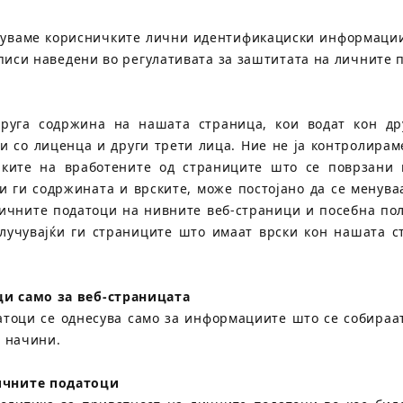
муваме корисничките лични идентификациски информации
описи наведени во регулативата за заштитата на личните п
руга содржина на нашата страница, кои водат кон д
и со лиценца и други трети лица. Ние не ја контролирам
пките на вработените од страниците што се поврзани 
и ги содржината и врските, може постојано да се менув
личните податоци на нивните веб-страници и посебна пол
вклучувајќи ги страниците што имаат врски кон нашата 
ци само за веб-страницата
атоци се однесува само за информациите што се собираат
и начини.
ичните податоци