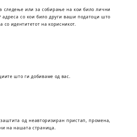
за следење или за собирање на кои било лични
 адреса со кои било други ваши податоци што
та со идентитетот на корисникот.
иите што ги добиваме од вас.
заштита од неавторизиран пристап, промена,
ни на нашата страница.