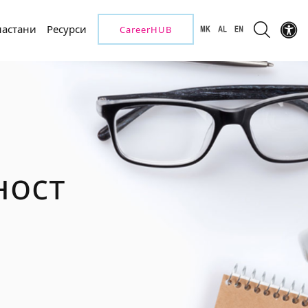
настани
Ресурси
CareerHUB
ност