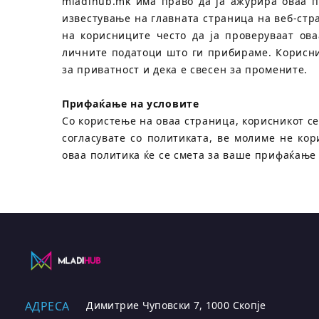
mladihub.mk има право да ја ажурира оваа п
известување на главната страница на веб-стр
на корисниците често да ја проверуваат ов
личните податоци што ги прибираме. Корисник
за приватност и дека е свесен за промените.
Прифаќање на условите
Со користење на оваа страница, корисникот се
согласувате со политиката, ве молиме не ко
оваа политика ќе се смета за ваше прифаќање
АДРЕСА
Димитрие Чуповски 7, 1000 Скопје