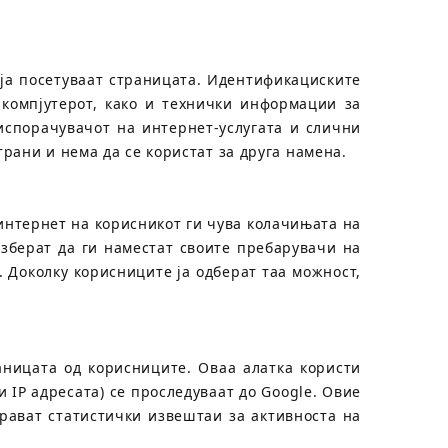
ја посетуваат страницата. Идентификациските
компјутерот, како и технички информации за
испорачувачот на интернет-услугата и слични
рани и нема да се користат за друга намена.
интернет на корисникот ги чува колачињата на
зберат да ги наместат своите пребарувачи на
. Доколку корисниците ја одберат таа можност,
аницата од корисниците. Оваа алатка користи
IP адресата) се проследуваат до Google. Овие
рават статистички извештаи за активноста на