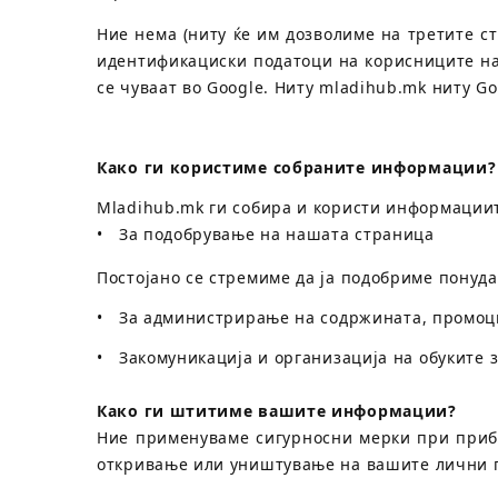
Ние нема (ниту ќе им дозволиме на третите с
идентификациски податоци на корисниците на
се чуваат во Google. Ниту mladihub.mk ниту Go
Како ги користиме собраните информации?
Mladihub.mk ги собира и користи информациит
• За подобрување на нашата страница
Постојано се стремиме да ја подобриме понуд
• За администрирање на содржината, промоци
• Закомуникација и организација на обуките
Како ги штитиме вашите информации?
Ние применуваме сигурносни мерки при приб
откривање или уништување на вашите лични по