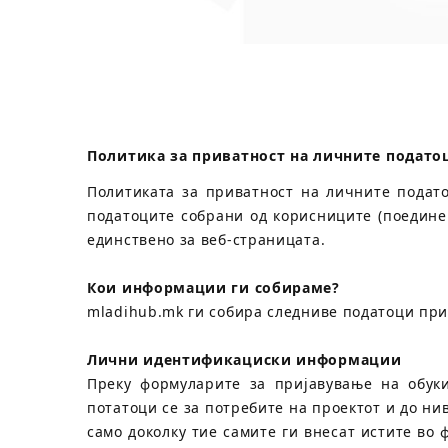
Политика за приватност на личните подато
Политиката за приватност на личните подато
податоците собрани од корисниците (поединеч
единствено за веб-страницата.
Кои информации ги собираме?
mladihub.mk ги собира следниве податоци при
Лични идентификациски информации
Преку формуларите за пријавување на обук
потатоци се за потребите на проектот и до н
само доколку тие самите ги внесат истите во