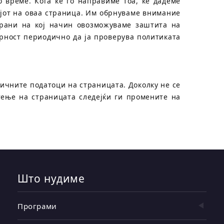
 време. Кога ќе го направиме тоа, ќе дадеме
ајот на оваа страница. Им обрнуваме внимание
ирани на кој начин овозможуваме заштита на
орност периодично да ја проверува политиката
личните податоци на страницата. Доколку не се
тење на страницата следејќи ги промените на
Што нудиме
Програми