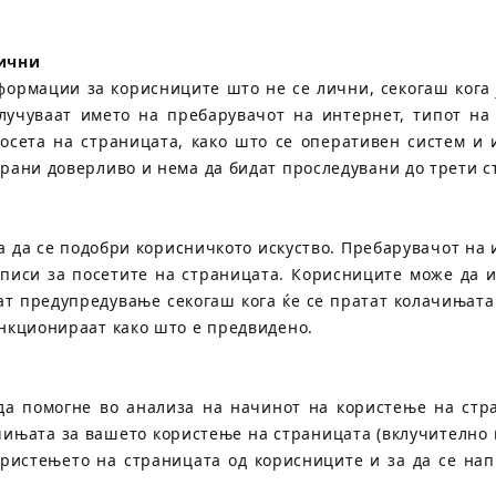
ични
ормации за корисниците што не се лични, секогаш кога 
учуваат името на пребарувачот на интернет, типот на 
посета на страницата, како што се оперативен систем и 
рани доверливо и нема да бидат проследувани до трети ст
 да се подобри корисничкото искуство. Пребарувачот на 
аписи за посетите на страницата. Корисниците може да и
ат предупредување секогаш кога ќе се пратат колачињата
нкционираат како што е предвидено.
да помогне во анализа на начинот на користење на стр
њата за вашето користење на страницата (вклучително и 
ористењето на страницата од корисниците и за да се нап