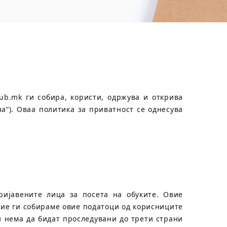
ub.mk ги собира, користи, одржува и открива
а“). Оваа политика за приватност се однесува
ијавените лица за посета на обуките. Овие
Ние ги собираме овие податоци од корисниците
и нема да бидат проследувани до трети страни