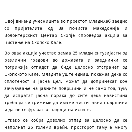
Овој викенд учесниците во проектот МладиХаб заедно
со пријателите од За почиста Македонија и
Волонтерскиот Центар Скопје спроведоа акција за
чистење на Скопско Кале.
Во оваа акција учество земаа 25 млади ентузијасти од
различни градови во државата и заеднички се
погрижија отпадот да биде целосно отстранет од
Скопското Кале. Младите уште еднаш покажаа дека со
сплотеност и јасна цел, можат да допринесат кон
зачувување на јавните површини и не само тоа, туку
да испратат јасна порака до сите дека навистина
треба да се грижиме да имаме чисти јавни површини
и да не се фрлаат отпадоци на истите.
Откако се собра доволно отпад за целосно да се
наполнат 25 големи вреќи, просторот таму е многу