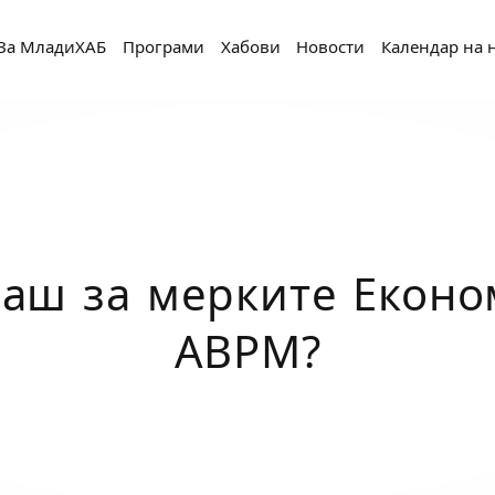
За МладиХАБ
Програми
Хабови
Новости
Календар на 
аш за мерките Еконо
АВРМ?