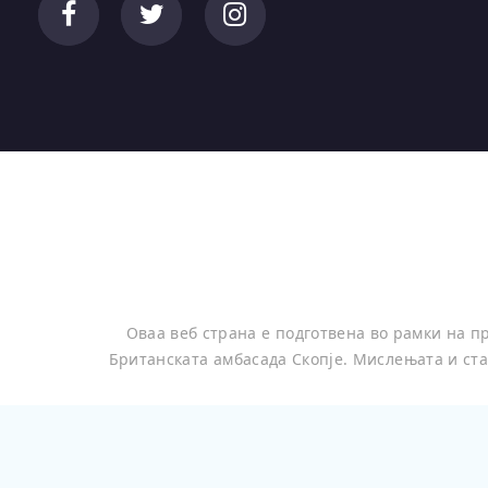
Оваа веб страна е подготвена во рамки на 
Британската амбасада Скопје. Мислењата и ста