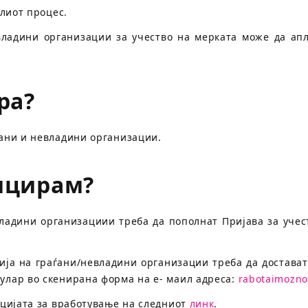
лиот процес.
владини организации за учество на мерката може да ап
ра?
ани и невладини организации.
ицирам?
ладини организациии треба да пополнат Пријава за учест
ија на граѓани/невладини организации треба да достава
улар во скенирана форма на е- маил адреса:
rabotaimozno
нцијата за вработување на следниот
линк
.