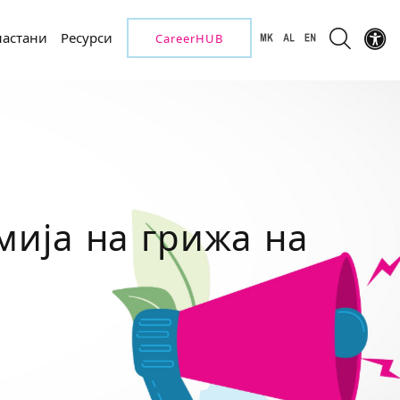
настани
Ресурси
CareerHUB
мија на грижа на