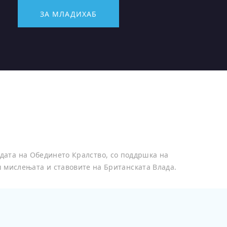
ЗА МЛАДИХАБ
дата на Обединето Кралство, со поддршка на
ш мислењата и ставовите на Британската Влада.