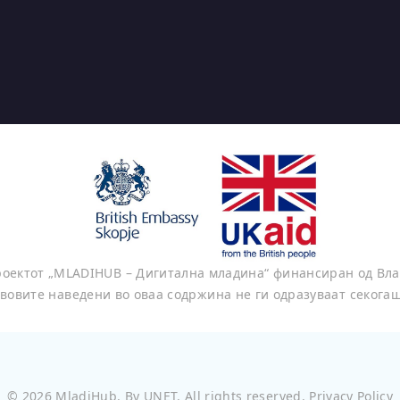
проектот „MLADIHUB – Дигитална младина“ финансиран од Вла
вовите наведени во оваа содржина не ги одразуваат секога
©
2026
MladiHub
. By
UNET
. All rights reserved.
Privacy Policy