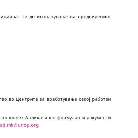
лицираат се до исполнување на предвидениот
во во Центрите за вработување секој работен
т пополнет Апликативен формулар и документи
sti.mk@undp.org