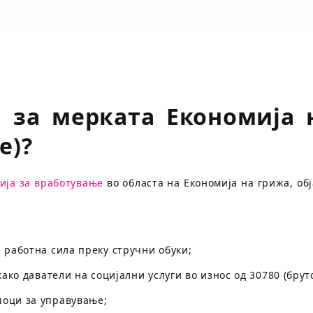
 за мерката Економија н
е)?
ија за вработување
во областа на Економија на грижа, обј
работна сила преку стручни обуки;
ко даватели на социјални услуги во износ од 30780 (брут
оци за управување;