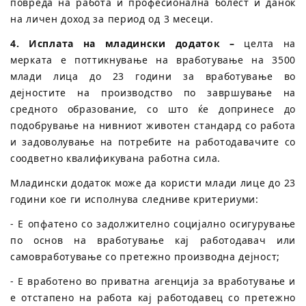
повреда на работа и професионална болест и данок
на личен доход за период од 3 месеци.
4. Исплата на младински додаток –
целта на
мерката е поттикнување на вработување на 3500
млади лица до 23 години за вработување во
дејностите на производство по завршување на
средното образование, со што ќе допринесе до
подобрување на нивниот животен стандард со работа
и задоволување на потребите на работодавачите со
соодветно квалификувана работна сила.
Младински додaток може да користи млади лице до 23
години кое ги исполнува следниве критериуми:
- Е опфатено со задолжително социјално осигурување
по основ на вработување кај работодавач или
самовработување со претежно производна дејност;
- Е вработено во приватна агенција за вработување и
е отстапено на работа кај работодавец со претежно