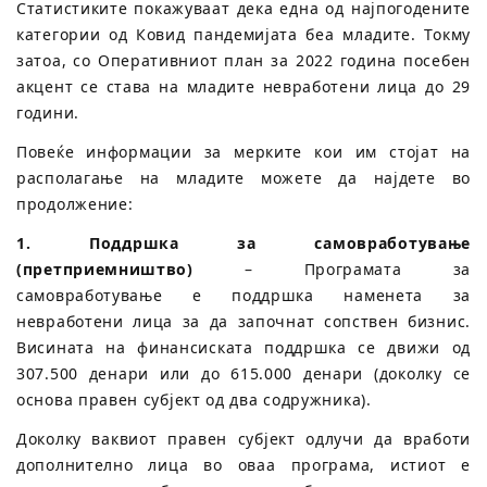
Статистиките покажуваат дека една од најпогодените
категории од Ковид пандемијата беа младите. Токму
затоа, со Оперативниот план за 2022 година посебен
акцент се става на младите невработени лица до 29
години.
Повеќе информации за мерките кои им стојат на
располагање на младите можете да најдете во
продолжение:
1. Поддршка за самовработување
(претприемништво)
– Програмата за
самовработување е поддршка наменета за
невработени лица за да започнат сопствен бизнис.
Висината на финансиската поддршка се движи од
307.500 денари или до 615.000 денари (доколку се
основа правен субјект од два содружника).
Доколку ваквиот правен субјект одлучи да вработи
дополнително лица во оваа програма, истиот е