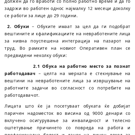
должен да го вработи со полно работно време и да го
задржи во работен однос најмалку 12 месеци доколку
се работи за лице до 29 години.
2. Обуки
– Обуките имаат за цел да ги подобрат
вештините и кфалификациите на невработените лица
за нивна поуспешена интеграција на пазарот на
труд. Во рамките на новиот Оперативен план се
предвидени неколку обуки:
2.1 Обука на работно место за познат
работодавач
– целта на мерката е стекнување на
вештини на невработените лица за извршување на
работните задачи во согласност со потребите на
работодавачот.
Лицата што ќе ја посетуваат обуката ќе добијат
паричен надоместок во висина од 9000 денари со
вклучено осигурување за инвалидност и телесно
оштетување причинето со повреда на работа и
професионална болест и данок на личен доход за