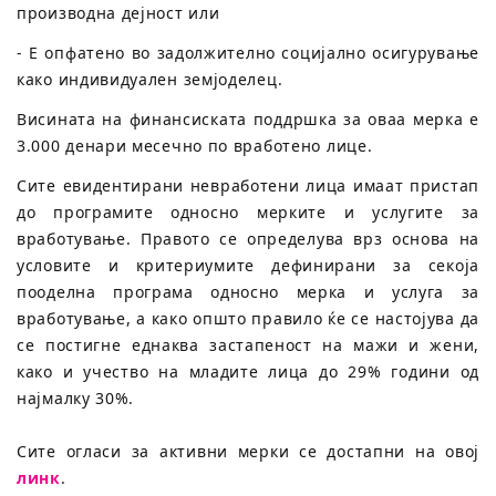
производна дејност или
- Е опфатено во задолжително социјално осигурување
како индивидуален земјоделец.
Висината на финансиската поддршка за оваа мерка е
3.000 денари месечно по вработено лице.
Сите евидентирани невработени лица имаат пристап
до програмите односно мерките и услугите за
вработување. Правото се определува врз основа на
условите и критериумите дефинирани за секоја
пооделна програма односно мерка и услуга за
вработување, а како општо правило ќе се настојува да
се постигне еднаква застапеност на мажи и жени,
како и учество на младите лица до 29% години од
најмалку 30%.
Сите огласи за активни мерки се достапни на овој
линк
.