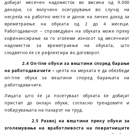
добијат месечен надоместок во висина од 9.000
денари, со вклучено осигурување во случај на
несреќа на работно место и данок на личен доход за
времетраење на обуката од 2 до 4 месеци.
Работодавачот – спроведувач на обуката може преку
кофинансирање за го зголеми износот од месечниот
надоместок за времетраење на обуката, што
соодветно ќе се рефлектира во договорот.
2.4 On-line oбуки за вештини според барање
на работодавачите –
целта на мерката е да обезбеди
on-line обука за вештини според барањата на
работодавачите.
Лицата што ќе ја посетуваат обуката ќе добијат
пристап до онлајн обуки, согласно трендовите и
побарувањата на пазарот на труд.
2.5 Развој на вештини преку обуки за
зголемување на вработливоста на повратниците