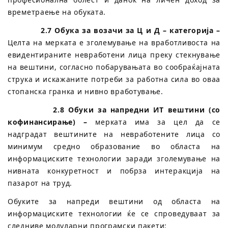
времетраење на обуката.
2.7 Обука за возачи за Ц и Д – категорија –
Целта на мерката е зголемување на вработливоста на
евидентираните невработени лица преку стекнување
на вештини, согласно побарувањата во сообраќајната
струка и искажаните потреби за работна сила во оваа
стопанска гранка и нивно вработување.
2.8 Oбуки за напредни ИТ вештини (со
кофинансирање) –
мерката има за цел да се
надградат вештините на невработените лица со
минимум средно образование во областа на
информациските технологии заради зголемување на
нивната конкуретност и побрза интеракција на
пазарот на труд.
Обуките за напреди вештини од областа на
информациските технологии ќе се спроведуваат за
следниве модуларни програмски пакети: