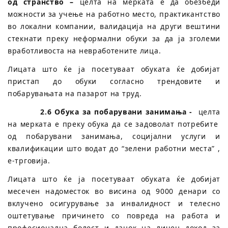
од странство –
целта на мерката е да обезбеди
можности за учење на работно место, практикантство
во локални компании, валидација на други вештини
стекнати преку неформални обуки за да ја зголеми
вработливоста на невработените лица.
Лицата што ќе ја посетуваат обуката ќе добијат
пристап до обуки согласно трендовите и
побарувањата на пазарот на труд.
2.6 Обука за побарувани занимања -
целта
на мерката е преку обука да се задоволат потребите
од побарувани занимања, социјални услуги и
квалификации што водат до “зелени работни места” ,
e-трговија.
Лицата што ќе ја посетуваат обуката ќе добијат
месечен надоместок во висина од 9000 денари со
вклучено осигурување за инвалидност и телесно
оштетување причинето со повреда на работа и
професионална болест и данок на личен доход за