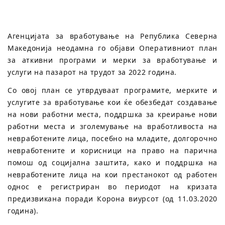
Агенцијата за вработување на Република Северна
Македонија неодамна го објави Оперативниот план
за аткивни програми и мерки за вработување и
услуги на пазарот на трудот за 2022 година.
Со овој план се утврдуваат програмите, мерките и
услугите за вработување кои ќе обезбедат создавање
на нови работни места, поддршка за креирање нови
работни места и зголемување на вработливоста на
невработените лица, посебно на младите, долгорочно
невработените и корисници на право на парична
помош од социјална заштита, како и поддршка на
невработените лица на кои престанокот од работен
однос е регистриран во периодот на кризата
предизвикана поради Корона виурсот (од 11.03.2020
година).