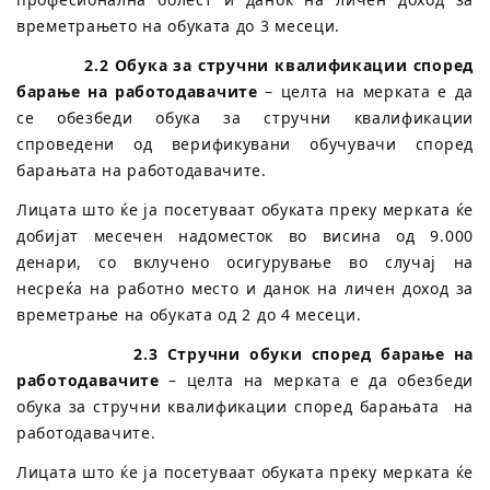
времетрањето на обуката до 3 месеци.
2.2 Обука за стручни квалификации според
барање на работодавачите
– целта на мерката е да
се обезбеди обука за стручни квалификации
спроведени од верификувани обучувачи според
барањата на работодавачите.
Лицата што ќе ја посетуваат обуката преку мерката ќе
добијат месечен надоместок во висина од 9.000
денари, со вклучено осигурување во случај на
несреќа на работно место и данок на личен доход за
времетрање на обуката од 2 до 4 месеци.
2.3
Стручни обуки според барање на
работодавачите
– целта на мерката е да обезбеди
обука за стручни квалификации според барањата на
работодавачите.
Лицата што ќе ја посетуваат обуката преку мерката ќе