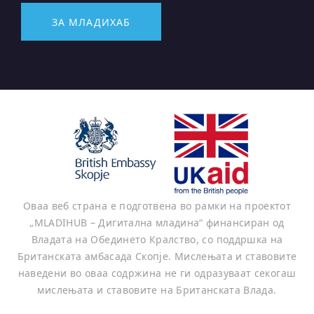
ЗА МЛАДИХАБ
Оваа веб страна е подготвена во рамки на проектот
„MLADIHUB – Дигитална младина“ финансиран од
Владата на Обединето Кралство, со поддршка на
Британската амбасада Скопје. Мислењата и ставовите
наведени во оваа содржина не ги одразуваат секогаш
мислењата и ставовите на Британската Влада.