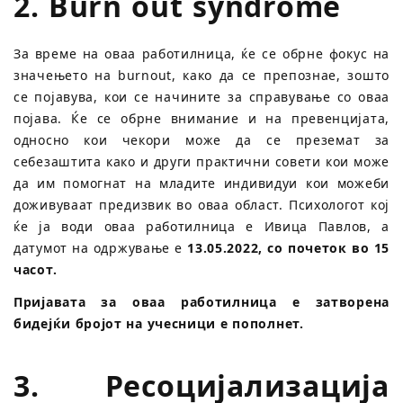
2. Burn out syndrome
За време на оваа работилница, ќе се обрне фокус на
значењето на burnout, како да се препознае, зошто
се појавува, кои се начините за справување со оваа
појава. Ќе се обрне внимание и на превенцијата,
односно кои чекори може да се преземат за
себезаштита како и други практични совети кои може
да им помогнат на младите индивидуи кои можеби
доживуваат предизвик во оваа област. Психологот кој
ќе ја води оваа работилница е Ивица Павлов, а
датумот на одржување е
13.05.2022, со почеток во 15
часот.
Пријавата за оваа работилница е затворена
бидејќи бројот на учесници е пополнет.
3. Ресоцијализација