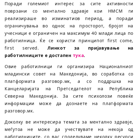
Поради големиот интерес за сите активности
поврзани со ментално здравје кои НМСМ ги
реализираше во изминатиов период, а поради
ограничувања во однос на просторот, бројот на
учесници е ограничен на максимум 40 млади лица по
работилница. Ќе се користи принципот first come,
first served.
Линкот за пријавување на
работилниците е достапен
тука
.
Овие работилници ги организира Националниот
младински совет на Македонија, во соработка со
платформата разговор.мк, а со поддршка на
Канцеларијата на Претседателот на Република
Северна Македонија. За сите психолози повеќе
информации може да дознаете на платформата
разговор.мк.
Доколку ве интересира темата за ментално здравје,
меѓутоа не може да учествувате на некоја од
работилниците, со вас споделуваме неколку ресурси