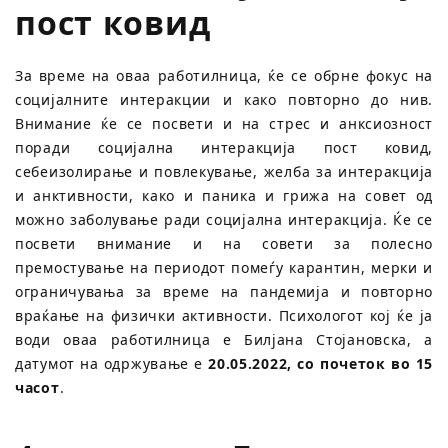
пост ковид
За време на оваа работилница, ќе се обрне фокус на
социјалните интеракции и како повторно до нив.
Внимание ќе се посвети и на стрес и анксиозност
поради социјална интеракција пост ковид,
себеизолирање и повлекување, желба за интеракција
и анктивности, како и паника и грижа на совет од
можно заболување ради социјална интеракција. Ќе се
посвети внимание и на совети за полесно
премостување на периодот помеѓу карантин, мерки и
ограничувања за време на пандемија и повторно
враќање на физички активности. Психологот кој ќе ја
води оваа работилница е Билјана Стојановска, а
датумот на одржување е
20.05.2022, со почеток во 15
часот
.