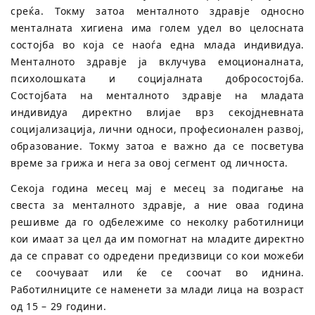
среќа. Токму затоа менталното здравје односно
менталната хигиена има голем удел во целосната
состојба во која се наоѓа една млада индивидуа.
Менталното здравје ја вклучува емоционалната,
психолошката и социјалната добросостојба.
Состојбата на менталното здравје на младата
индивидуа директно влијае врз секојдневната
социјализација, лични односи, професионален развој,
образование. Токму затоа е важно да се посветува
време за грижа и нега за овој сегмент од личноста.
Секоја година месец мај е месец за подигање на
свеста за менталното здравје, а ние оваа година
решивме да го одбележиме со неколку работилници
кои имаат за цел да им помогнат на младите директно
да се справат со одредени предизвици со кои можеби
се соочуваат или ќе се соочат во иднина.
Работилниците се наменети за млади лица на возраст
од 15 – 29 години.