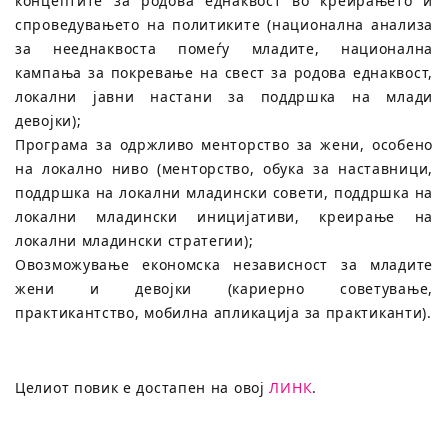
концептите за родова еднаквост во креирањето и
спроведувањето на политиките (национална анализа
за нееднаквоста помеѓу младите, национална
кампања за покревање на свест за родова еднаквост,
локални јавни настани за поддршка на млади
девојки);
Програма за одржливо менторство за жени, особено
на локално ниво (менторство, обука за наставници,
поддршка на локални младински совети, поддршка на
локални младински иницијативи, креирање на
локални младински стратегии);
Овозможување економска независност за младите
жени и девојки (кариерно советување,
практикантство, мобилна апликација за практиканти).
Целиот повик е достапен на овој
ЛИНК
.