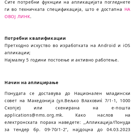
Сите потребни фукнции на апликацијата погледнете
ги во техничката спецификација, што е достапна
НА
ОВОЈ ЛИНК
.
Потребни квалификации
Претходно искуство во изработката на Android и iOS
апликации;
Најмалку 5 години постоење и активно работење.
Начин на аплицирање
Понудата се доставува до Национален младински
совет на Македонија (ул.Вељко Влаховиќ 7/1-1, 1000
Скопје) или скенирана на е-поштa
applications@nms.org.mk. Како наслов на
електронската порака наведете: ,,Апликација/Понуда
за тендер бр. 09-70/1-2”, најдоцна до 04.03.2023