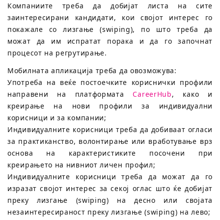
Компаниите треба да добијат листа на сите
заинтересирани кандидати, кои својот интерес го
покажале со лизгање (swiping), по што треба да
можат да им испратат порака и да го започнат
процесот на регрутирање.
Мобилната апликација треба да овозможува:
Употреба на веќе постоечките кориснички профили
направени на платформата
CareerHub
, како и
креирање на нови профили за индивидуални
корисници и за компании;
Индивидуалните корисници треба да добиваат огласи
за практиканство, волонтирање или вработување врз
основа на карактеристиките посочени при
креирањето на нивниот личен профил;
Индивидуалните корисници треба да можат да го
изразат својот интерес за секој оглас што ќе добијат
преку лизгање (swiping) на десно или својата
незаинтересираност преку лизгање (swiping) на лево;