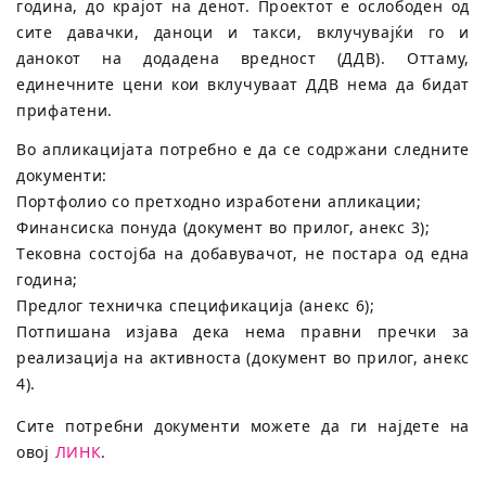
година, до крајот на денот. Проектoт е ослободен од
сите давачки, даноци и такси, вклучувајќи го и
данокот на додадена вредност (ДДВ). Оттаму,
единечните цени кои вклучуваат ДДВ нема да бидат
прифатени.
Во апликацијата потребно е да се содржани следните
документи:
Портфолио со претходно изработени апликации;
Финансиска понуда (документ во прилог, анекс 3);
Tековна состојба на добавувачот, не постара од една
годинa;
Предлог техничка спецификација (анекс 6);
Потпишана изјава дека нема правни пречки за
реализација на активноста (документ во прилог, анекс
4).
Сите потребни документи можете да ги најдете на
овој
ЛИНК
.