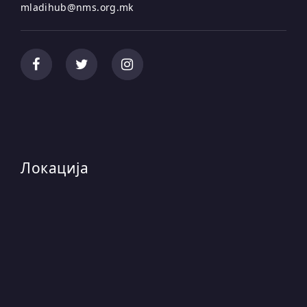
mladihub@nms.org.mk
Локација