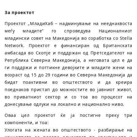
За проектот
Проектот „МладиХаб – надминување на нееднаквоста
меѓу младите” го спроведува Националниот
младински совет на Македонија во соработка со Stella
Network. Проектот е финансиран од Британската
амбасада во Скопје и поддржан од Претседателот на
Република Северна Македонија, а неговата цел е да
ги поддржи и поттикне девојките и младите жени на
возраст од 15 до 29 години во Северна Македонија да
бидат поактивни во општеството и да креира
поеднаков пристап до можностите во јавниот живот,
во приватниот сектор и со тоа во процесот на
донесување одлуки на локално и национално ниво.
Оваа цел проектот ќе ја постигне преку три
компоненти, и тоа:
Улогата на жената во општеството - разбирање на