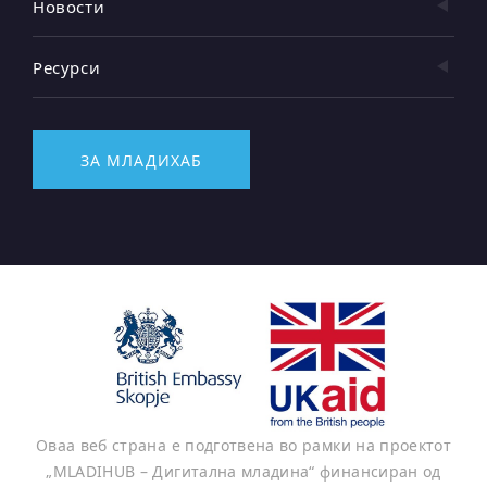
Новости
Ресурси
ЗА МЛАДИХАБ
Оваа веб страна е подготвена во рамки на проектот
„MLADIHUB – Дигитална младина“ финансиран од