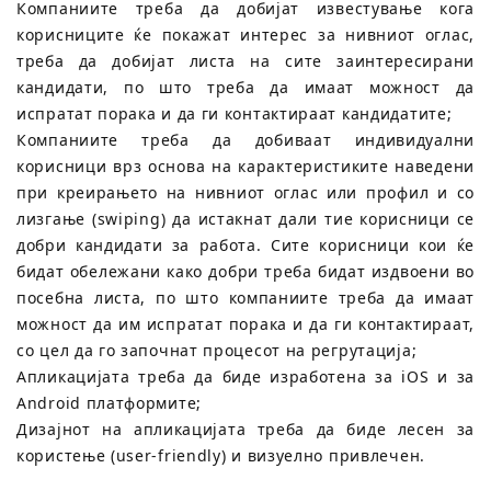
Компаниите треба да добијат известување кога
корисниците ќе покажат интерес за нивниот оглас,
треба да добијат листа на сите заинтересирани
кандидати, по што треба да имаат можност да
испратат порака и да ги контактираат кандидатите;
Компаниите треба да добиваат индивидуални
корисници врз основа на карактеристиките наведени
при креирањето на нивниот оглас или профил и со
лизгање (swiping) да истакнат дали тие корисници се
добри кандидати за работа. Сите корисници кои ќе
бидат обележани како добри треба бидат издвоени во
посебна листа, по што компаниите треба да имаат
можност да им испратат порака и да ги контактираат,
со цел да го започнат процесот на регрутација;
Апликацијата треба да биде изработена за iOS и за
Android платформите;
Дизајнот на апликацијата треба да биде лесен за
користење (user-friendly) и визуелно привлечен.