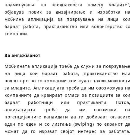
надминување на нееднаквоста помеѓу младите“,
објавува повик за дизајнирање и изработка на
мобилна апликација за поврзување на лица кои
бараат работа, практиканство или волонтерство со
компании.
За ангажманот
Мобилната апликација треба да служи за поврзување
на лица кои бараат работа, практиканство или
волонтерство со компании кои нудат такви можности
за младите. Апликацијата треба да им овозможува на
компаниите да креираат огласи за позициите за кои
бараат работници или практиканти. Потоа,
апликацијата треба да им овозможи на
потенцијалните кандидати да ги добиваат огласите
еден по еден и со лизгање (swiping) по екранот да
можат да го изразат својот интерес за работата.