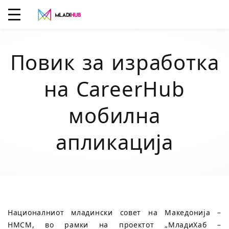
Повик за изработка
на CareerHub
мобилна
апликација
Националниот младински совет на Македонија –
НМСМ, во рамки на проектот „МладиХаб –