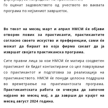
Го оценат задоволството од учеството во ваквата
програма по нејзиниот завршеток.
Во текот на месец март и април НМСМ ќе објави
отворен повик за практиканти, практикантите
согласно своето искуство и преференции, сами ќе
можат да бираат во која фирма сакаат да ја
извршат својата практиканска програма.
Сите правни лица за кои НМСМ ќе мапира соодветен
практикант ќе бидат контактирани со цел поврзување
со практикантот и подготовка за реализација на
практиканството. НМСМ ќе понуди целосна поддршка
во времетраење на практикантската програма.
Практикантската работа се очекува да започне
најрано во месец мај, a да заврши до крајот на
месец август 2024 година.