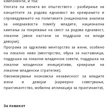
компоненти, и тоа:
Улогата на жената во општеството - разбирање на
концептите за родова еднаквост во креирањето и
спроведувањето на политиките (национална анализа
за нееднаквоста помеѓу младите, национална
кампања за покревање на свест за родова еднаквост,
локални јавни настани за поддршка на млади
девојки);
Програма за одржливо менторство за жени, особено
на локално ниво (менторство, обука за наставници,
поддршка на локални младински совети, поддршка на
локални младински иницијативи, креирање на
локални младински стратегии);
Овозможување економска независност за младите
жени и девојки (кариерно советување,
практикантство, мобилна апликација за практиканти).
За повикот