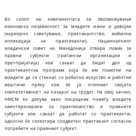
Во склоп на компонентата за овозможување
економска независност за младите жени и девојки
(кариерно советување, практикантство, мобилна
апликација за практиканти), Националниот
младински совет на Македонија отвара повик за
правни субјекти (граѓански организации и
претпријатија) кои сакаат да бидат дел од
практикантска програма која ќе им помогне на
младите да се стекнат со работно искуство и работни
вештини преку кои ќе ја зголемат својата
компететивност на пазарот на трудот. На овој начин,
НМСМ ќе делува како посредник помеѓу младите
заинтересирани за практиканство и правните
субјекти кои сакаат да работат со практиканти,
односно ќе селектира соодветен практикант согласно
потребите на правниот субјект.