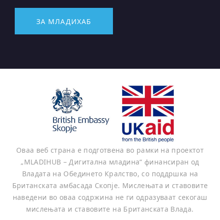
ЗА МЛАДИХАБ
Оваа веб страна е подготвена во рамки на проектот
„MLADIHUB – Дигитална младина“ финансиран од
Владата на Обединето Кралство, со поддршка на
Британската амбасада Скопје. Мислењата и ставовите
наведени во оваа содржина не ги одразуваат секогаш
мислењата и ставовите на Британската Влада.