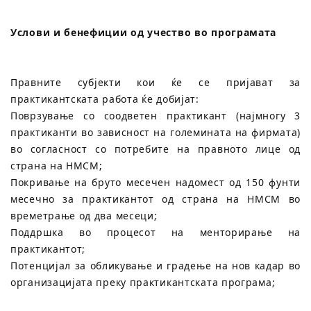
Услови и бенефиции од учество во програмата
Правните субјекти кои ќе се пријават за
практикантската работа ќе добијат:
Поврзување со соодветен практикант (најмногу 3
практиканти во зависност на големината на фирмата)
во согласност со потребите на правното лице од
страна на НМСМ;
Покривање на бруто месечен надомест од 150 фунти
месечно за практикантот од страна на НМСМ во
времетрање од два месеци;
Поддршка во процесот на менторирање на
практикантот;
Потенцијал за обликување и градење на нов кадар во
организацијата преку практикантската програма;