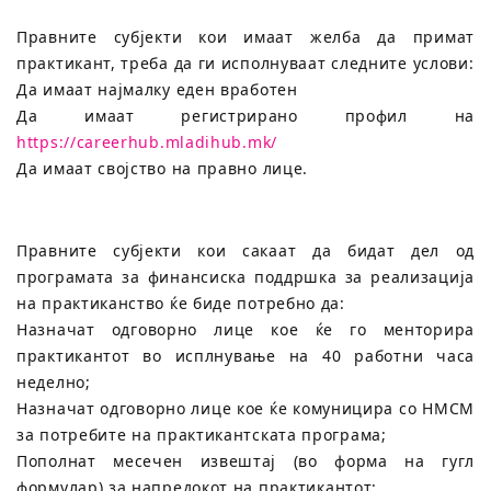
Правните субјекти кои имаат желба да примат
практикант, треба да ги исполнуваат следните услови:
Да имаат најмалку еден вработен
Да имаат регистрирано профил на
https://careerhub.mladihub.mk/
Да имаат својство на правно лице.
Правните субјекти кои сакаат да бидат дел од
програмата за финансиска поддршка за реализација
на практиканство ќе биде потребно да:
Назначат одговорно лице кое ќе го менторира
практикантот во исплнување на 40 работни часа
неделно;
Назначат одговорно лице кое ќе комуницира со НМСМ
за потребите на практикантската програма;
Пополнат месечен извештај (во форма на гугл
формулар) за напредокот на практикантот;