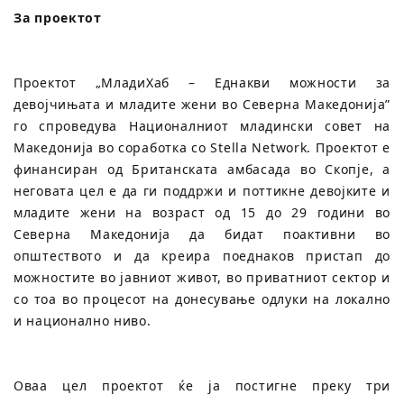
За проектот
Проектот „МладиХаб – Еднакви можности за
девојчињата и младите жени во Северна Македонија”
го спроведува Националниот младински совет на
Македонија во соработка со Stella Network. Проектот е
финансиран од Британската амбасада во Скопје, а
неговата цел е да ги поддржи и поттикне девојките и
младите жени на возраст од 15 до 29 години во
Северна Македонија да бидат поактивни во
општеството и да креира поеднаков пристап до
можностите во јавниот живот, во приватниот сектор и
со тоа во процесот на донесување одлуки на локално
и национално ниво.
Оваа цел проектот ќе ја постигне преку три