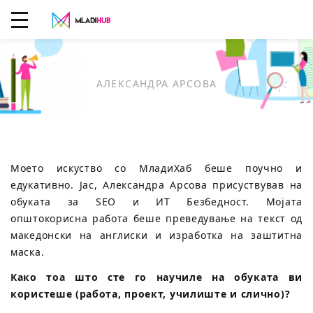
АЛЕКСАНДРА АРСОВА
Моето искуство со МладиХаб беше поучно и
едукативно. Јас, Александра Арсова присуствував на
обуката за SEO и ИТ Безбедност. Мојата
општокорисна работа беше преведување на текст од
македонски на англиски и изработка на заштитна
маска.
Како тоа што сте го научиле на обуката ви
користеше (работа, проект, училиште и слично)?