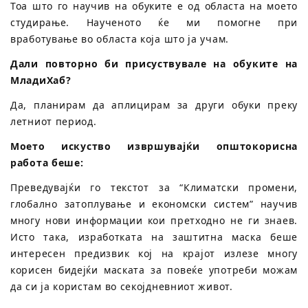
Тоа што го научив на обуките е од областа на моето
студирање. Наученото ќе ми помогне при
вработување во областа која што ја учам.
Дали повторно би присуствувале на обуките на
МладиХаб?
Да, планирам да аплицирам за други обуки преку
летниот период.
Моето искуство извршувајќи општокорисна
работа беше:
Преведувајќи го текстот за “Климатски промени,
глобално затоплување и економски систем” научив
многу нови информации кои претходно не ги знаев.
Исто така, изработката на заштитна маска беше
интересен предизвик кој на крајот излезе многу
корисен бидејќи маската за повеќе употреби можам
да си ја користам во секојдневниот живот.