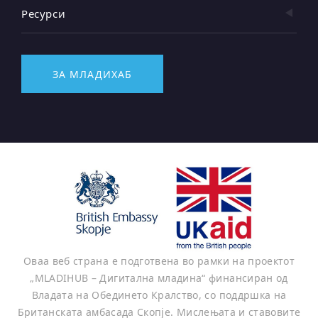
Ресурси
ЗА МЛАДИХАБ
Оваа веб страна е подготвена во рамки на проектот
„MLADIHUB – Дигитална младина“ финансиран од
Владата на Обединето Кралство, со поддршка на
Британската амбасада Скопје. Мислењата и ставовите