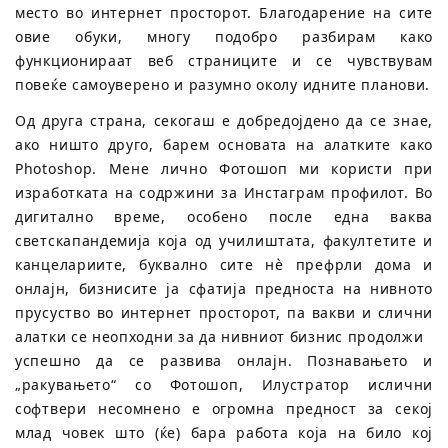
место во интернет просторот. Благодарение на сите
овие обуки, многу подобро разбирам како
функционираат веб страниците и се чувствувам
повеќе самоуверено и разумно околу идните планови.
Од друга страна, секогаш е добредојдено да се знае,
ако ништо друго, барем основата на алатките како
Photoshop. Мене лично Фотошоп ми користи при
изработката на содржини за Инстаграм профилот. Во
дигитално време, особено после една ваква
светскапандемија која од училиштата, факултетите и
канцелариите, буквално сите нè префрли дома и
онлајн, бизнисите ја сфатија предноста на нивното
прусуство во интернет просторот, па вакви и слични
алатки се неопходни за да нивниот бизнис продолжи
успешно да се развива онлајн. Познавањето и
„ракувањето“ со Фотошоп, Илустратор ислични
софтвери несомнено е огромна предност за секој
млад човек што (ќе) бара работа која на било кој