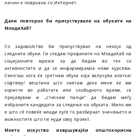
начин е поврзана со Интернет.
Дали повторно би присуствувале на обуките на
МладиХаб?
Со задоволство би присуствувал на некоја од
следните обуки. Ги следам профилите на МладиХаб на
социјалните мрежи за да бидам во тек со
активностите и да се информирамза нови курсеви.
Секогаш кога ќе сретнам обука која вклучува алатка/
софтвер/ вештина што сметам дека мене ќе ми
користи во работата или слободното време, се
пријавувам и „стискам палци“ да бидам меѓу
избраните кандидати за следење на обуката. Мило ми
е што сè повеќе млади луѓе го разбираат значењето и
можностите што ги нуди овој проект.
Моето искуство извршувајќи општокорисна