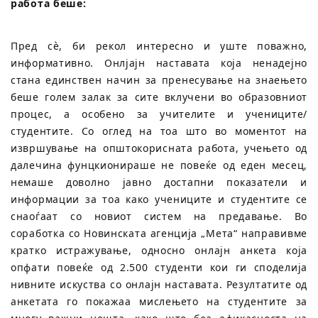
работа беше:
Пред сè, би рекол интересно и уште поважно,
информативно. Онлјајн наставата која ненадејно
стана единствен начин за пренесување на знаењето
беше голем залак за сите вклучени во образовниот
процес, а особено за учителите и учениците/
студентите. Со оглед на тоа што во моментот на
извршување на општокорисната работа, учењето од
далечина фунцкионираше не повеќе од еден месец,
немаше доволно јавно достапни показатели и
информации за тоа како учениците и студентите се
снаоѓаат со новиот систем на предавање. Во
соработка со Новинската агенција „Мета“ направивме
кратко истражување, односно онлајн анкета која
опфати повеќе од 2.500 студенти кои ги споделија
нивните искуства со онлајн наставата. Резултатите од
анкетата го покажаа мислењето на студентите за