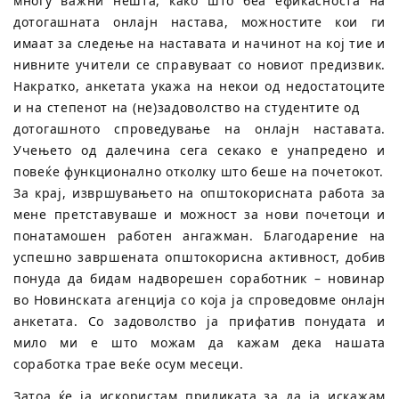
многу важни нешта, како што беа ефикасноста на
дотогашната онлајн настава, можностите кои ги
имаат за следење на наставата и начинот на кој тие и
нивните учители се справуваат со новиот предизвик.
Накратко, анкетата укажа на некои од недостатоците
и на степенот на (не)задоволство на студентите од
дотогашното спроведување на онлајн наставата.
Учењето од далечина сега секако е унапредено и
повеќе функционално отколку што беше на почетокот.
За крај, извршувањето на општокорисната работа за
мене претставуваше и можност за нови почетоци и
понатамошен работен ангажман. Благодарение на
успешно завршената општокорисна активност, добив
понуда да бидам надворешен соработник – новинар
во Новинската агенција со која ја спроведовме онлајн
анкетата. Со задоволство ја прифатив понудата и
мило ми е што можам да кажам дека нашата
соработка трае веќе осум месеци.
Затоа ќе ја искористам приликата за да ја искажам