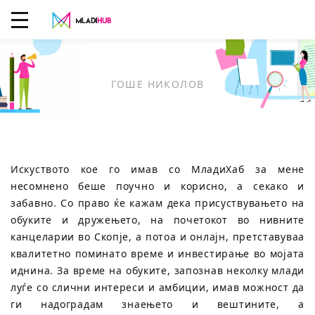
ГОШЕ НИКОЛОВ
Искуството кое го имав со МладиХаб за мене
несомнено беше поучно и корисно, а секако и
забавно. Со право ќе кажам дека присуствувањето на
обуките и дружењето, на почетокот во нивните
канцеларии во Скопје, а потоа и онлајн, претставуваа
квалитетно поминато време и инвестирање во мојата
иднина. За време на обуките, запознав неколку млади
луѓе со слични интереси и амбиции, имав можност да
ги надоградам знаењето и вештините, а