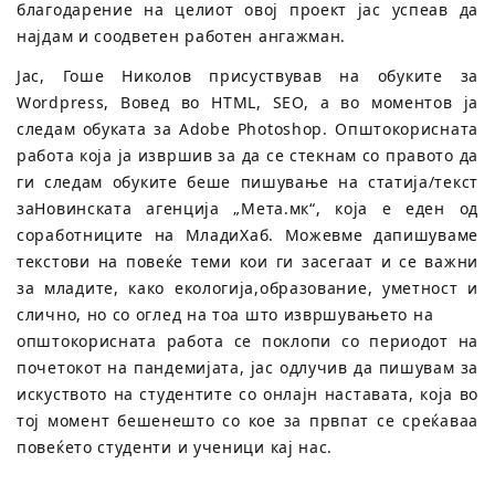
благодарение на целиот овој проект јас успеав да
најдам и соодветен работен ангажман.
Јас, Гоше Николов присуствував на обуките за
Wordpress, Вовед во HTML, SEO, а во моментов ја
следам обуката за Adobe Photoshop. Општокорисната
работа која ја извршив за да се стекнам со правото да
ги следам обуките беше пишување на статија/текст
заНовинската агенција „Мета.мк“, која е еден од
соработниците на МладиХаб. Можевме дапишуваме
текстови на повеќе теми кои ги засегаат и се важни
за младите, како екологија,образование, уметност и
слично, но со оглед на тоа што извршувањето на
општокорисната работа се поклопи со периодот на
почетокот на пандемијата, јас одлучив да пишувам за
искуството на студентите со онлајн наставата, која во
тој момент бешенешто со кое за првпат се среќаваа
повеќето студенти и ученици кај нас.