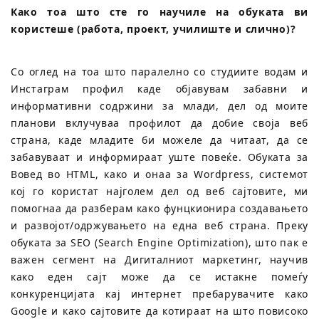
Како тоа што сте го научиле на обуката ви
користеше (работа, проект, училиште и слично)?
Со оглед на тоа што паралелно со студиите водам и
Инстаграм профил каде објавувам забавни и
информативни содржини за млади, дел од моите
планови вклучуваа профилот да добие своја веб
страна, каде младите би можеле да читаат, да се
забавуваат и информираат уште повеќе. Обуката за
Вовед во HTML, како и онаа за Wordpress, системот
кој го користат најголем дел од веб сајтовите, ми
помогнаа да разберам како фунцкионира создавањето
и развојот/одржувањето на една веб страна. Преку
обуката за SEO (Search Engine Optimization), што пак е
важен сегмент на Дигиталниот маркетинг, научив
како еден сајт може да се истакне помеѓу
конкуренцијата кај интернет пребарувачите како
Google и како сајтовите да котираат на што повисоко