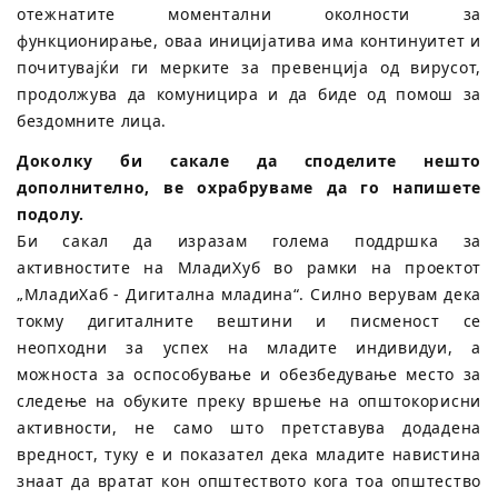
отежнатите моментални околности за
функционирање, оваа иницијатива има континуитет и
почитувајќи ги мерките за превенција од вирусот,
продолжува да комуницира и да биде од помош за
бездомните лица.
Доколку би сакале да споделите нешто
дополнително, ве охрабруваме да го напишете
подолу.
Би сакал да изразам голема поддршка за
активностите на МладиХуб во рамки на проектот
„МладиХаб - Дигитална младина“. Силно верувам дека
токму дигиталните вештини и писменост се
неопходни за успех на младите индивидуи, а
можноста за оспособување и обезбедување место за
следење на обуките преку вршење на општокорисни
активности, не само што претставува додадена
вредност, туку е и показател дека младите навистина
знаат да вратат кон општеството кога тоа општество