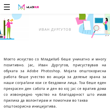
ИВАН ДУРГУТОВ
Моето искуство со МладиХаб беше уникатно и многу
позитивно. Јас, Иван Дургутов, присуствував на
обуката за Adobe Photoshop. Мојата општокорисна
работа беше учество во акција за делење храна за
наши сограѓани кои се бездомни лица. Тоа беше еден
прекрасен ден сабота и ден во кој јас се вратив дома
со извонредно чувство на благодарност што имав
прилика да волонтирам и помогнам во таква
општокорисна иницијатива.