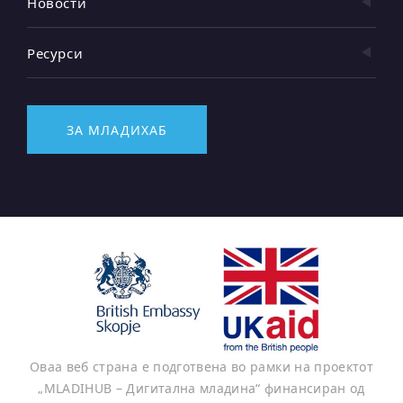
Новости
Ресурси
ЗА МЛАДИХАБ
Оваа веб страна е подготвена во рамки на проектот
„MLADIHUB – Дигитална младина“ финансиран од