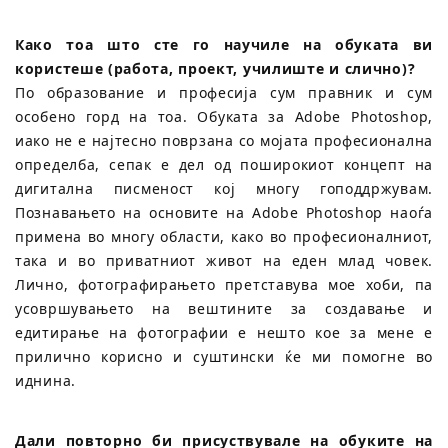
Како тоа што сте го научиле на обуката ви
користеше (работа, проект, училиште и слично)?
По образование и професија сум правник и сум
особено горд на тоа. Обуката за Adobe Photoshop,
иако не е најтесно поврзана со мојата професионална
определба, сепак е дел од поширокиот концепт на
дигитална писменост кој многу гоподдржувам.
Познавањето на основите на Adobe Photoshop наоѓа
примена во многу области, како во професионалниот,
така и во приватниот живот на еден млад човек.
Лично, фотографирањето претставува мое хоби, па
усовршувањето на вештините за создавање и
едитирање на фотографии е нешто кое за мене е
прилично корисно и суштински ќе ми помогне во
иднина.
Дали повторно би присуствувале на обуките на