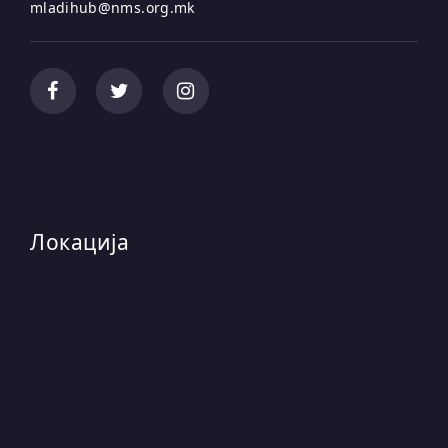
mladihub@nms.org.mk
Локација