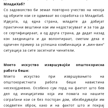
МладиХаб?
Со задоволство би земал повторно учество на некоја
од обуките кои се одвиваат во соработка со МладиХаб.
Идејата, од една страна, младите да добијат
практични вештини кои им недостасуваат и за тоа да
се сертифицираат, а од друга страна, да дадат назад
кон заедницата и да волонтираат, сметам дека е
одличен пример за успешна комбинација и „вин-вин“
ситуација за сите засегнати чинители.
Моето искуство извршувајќи општокорисна
работа беше:
Моето искуство при извршувањето на
општокористната работа беше навистина
несекојдневно. Особено сум горд на фактот што бев
дел од иницијатива која им помага на нашите
сограѓани кои се без постојан дом, обезбедувајќи им
соодветен оброк, како и на фактот што и покрај