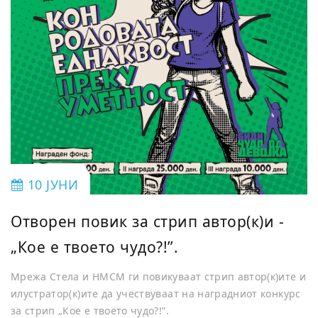
10 ЈУНИ
Отворен повик за стрип автор(к)и -
„Кое е твоето чудо?!”.
Мрежа Стела и НМСМ ги повикуваат стрип автор(к)ите и
илустратор(к)ите да учествуваат на наградниот конкурс
за стрип „Кое е твоето чудо?!”.