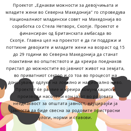
Проектот „Еднакви можности за девојчињата и
младите жени во Северна Македонија” го спроведува
Националниот младински совет на Македонија во
соработка со Стела Нетворк, Скопје. Проектот е
финансиран од Британската амбасада во
Скопје. Главна цел на проектот е да ги поддржи и
поттикне девојките и младите жени на возраст од 15
до 29 години во Северна Македонија да станат
поактивни во општеството и да креира поеднаков
пристап до можностите во јавниот живот на земјата,
во приватниот сектор и со тоа во процесот на
донесување одлуки на локално и национално ниво.
Проектот ќе развие и креира комуникациски
производи насочени кон јазот во родовата
нееднаквост за општата јавност, едуцирајќи ја
јавноста да биде свесна за родовите пристрасни
улоги, норми и ставови.