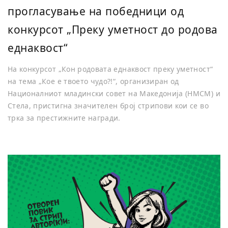
прогласување на победници од
конкурсот „Преку уметност до родова
еднаквост“
На конкурсот „Кон родовата еднаквост преку уметност“
на тема „Кое е твоето чудо?!“, организиран од
Националниот младински совет на Македонија (НМСМ) и
Стела, пристигна значителен број стрипови кои се во
трка за престижните награди.