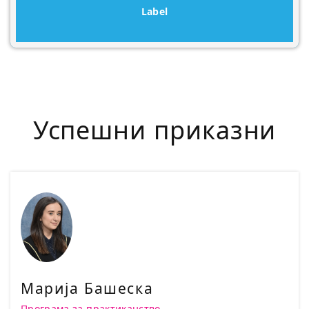
Label
Успешни приказни
Марија Башеска
Програма за практиканство