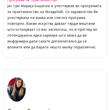
Јас сум Марија Башеска и учествував во програмата
за практиканство на МладиХаб. Со задоволство би
учествувала на ваква или слична програма
повторно. Вакви искуства даваат тврди вештини
што остануваат со вас засекогаш, но и преглед во
потенцијална идна кариера што може да ве
информира дали сакате дополнително да се
вложите или да барате нешто малку поразлично.