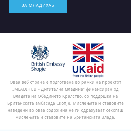
ЗА МЛАДИХАБ
Оваа веб страна е подготвена во рамки на проектот
„MLADIHUB – Дигитална младина“ финансиран од
Владата на Обединето Кралство, со поддршка на
Британската амбасада Скопје. Мислењата и ставовите
наведени во оваа содржина не ги одразуваат секогаш
мислењата и ставовите на Британската Влада.