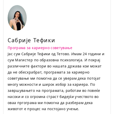
Сабрије Тефики
Програма за кариерно советување
Јас сум Сабрије Тефики од Тетово. Имам 24 години и
сум Магистер по образовна психологија. И покрај
различните фактори во нашата држава кои можат
да не обесхрабрат, програмата за кариерно
советување ми помогна да се уверам дека потојат
многу можности и широк избор за кариера. По
завршувањето на програмата, работам во повеќе
насоки и со огромна страст бидејќи учеството во
оваа пргограма ми помогна да разберам дека
животот е процес на постојано учење.