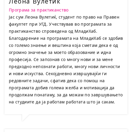
Леона Вулетиќ
Програма за практиканство
Јас сум Леона Вулетиќ, студент по право на Правен
факултет при УГД. Учествував во програмата за
практиканство спроведена од МладиХаб.
Благодарение на програмата на МладиХаб се здобив
со големо знаење и вештина која сметам дека е од
огромно значење за моето образование и идна
професија. Се запознав со многу нови и за мене
предходно непознати работи, многу нови личности
и нови искуства. Секојдневно извршувајќи ги
редовните задачи, сфатив дека со помош на
програмата добив голема желба и мотивација да
продолжам понатаму, за да можам по завршувањето
на студиите да ја работам работата што ја сакам.